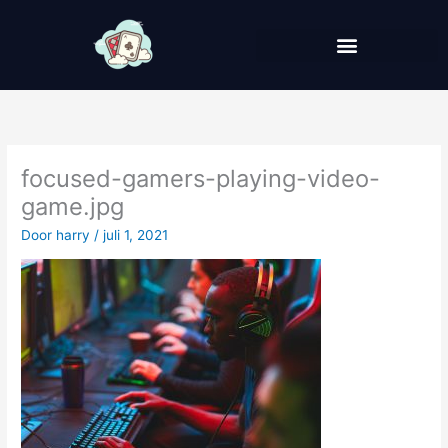
Spring
naar
de
inhoud
focused-gamers-playing-video-
game.jpg
Door
harry
/
juli 1, 2021