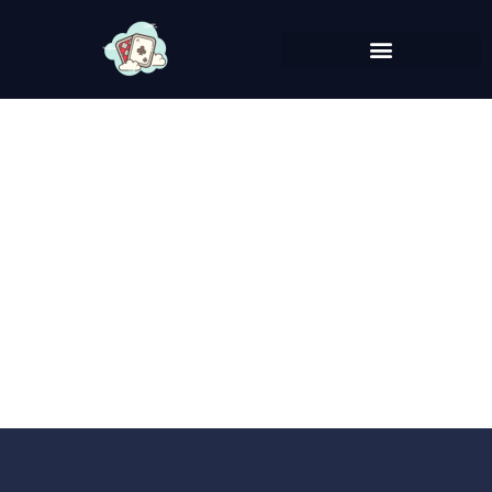
Spring
naar
de
inhoud
Erfolgreiche Strategien Für Tipsport
Wetten