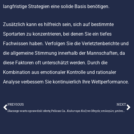
langfristige Strategien eine solide Basis benötigen.
Zusätzlich kann es hilfreich sein, sich auf bestimmte
Sportarten zu konzentrieren, bei denen Sie ein tiefes
Fachwissen haben. Verfolgen Sie die Verletztenberichte und
die allgemeine Stimmung innerhalb der Mannschaften, da
diese Faktoren oft unterschätzt werden. Durch die
Kombination aus emotionaler Kontrolle und rationaler
Analyse verbessern Sie kontinuierlich Ihre Wettperformance.
Prev
N
PREVIOUS
NEXT
Dlaczego warto sprawdzić ofertę Pelican Casino
Καλυτερα Καζινο Οδηγός επιλογών, μπόνους και συμβουλές