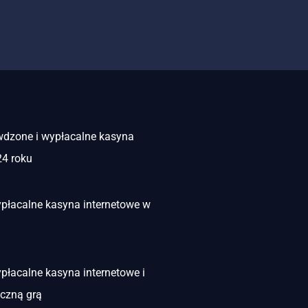
wdzone i wypłacalne kasyna
24 roku
płacalne kasyna internetowe w
płacalne kasyna internetowe i
eczną grą