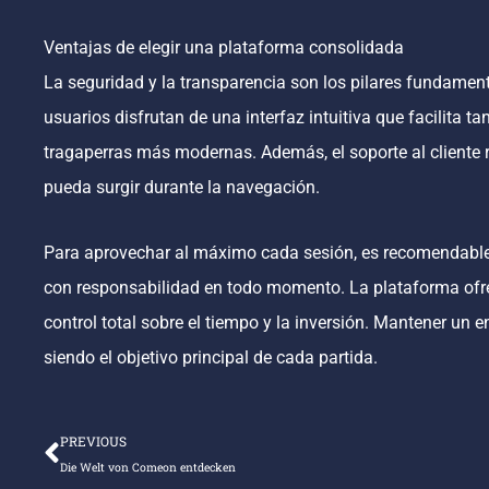
Ventajas de elegir una plataforma consolidada
La seguridad y la transparencia son los pilares fundamenta
usuarios disfrutan de una interfaz intuitiva que facilita t
tragaperras más modernas. Además, el soporte al cliente
pueda surgir durante la navegación.
Para aprovechar al máximo cada sesión, es recomendable 
con responsabilidad en todo momento. La plataforma ofr
control total sobre el tiempo y la inversión. Mantener un 
siendo el objetivo principal de cada partida.
Prev
PREVIOUS
Die Welt von Comeon entdecken